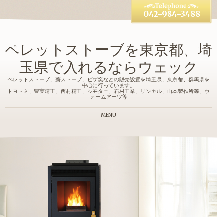
042-984-3488
ペレットストーブを東京都、埼
玉県で入れるならウェック
ペレットストーブ、薪ストーブ、ピザ窯などの販売設置を埼玉県、東京都、群馬県を
中心に行っています。
トヨトミ、豊実精工、西村精工、シモタニ、石村工業、リンカル、山本製作所等、ウ
ォームアーツ等
MENU