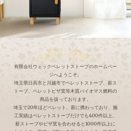
有限会社ウェックペレットストーブのホームペー
ジへようこそ。
埼玉県日高市と川越市でペレットストーブ、薪ス
トーブ、ペレットピザ窯等木質バイオマス燃料の
トヨトミ ムームー
商品を扱っております。
埼玉で20年ほどペレット、薪に携わっており、施
工実績はペレットストーブだけでも400件以上。
薪ストーブやピザ窯を合わせると1000件以上に