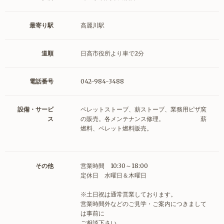
最寄り駅
高麗川駅
道順
日高市役所より車で2分
電話番号
042-984-3488
設備・サービ
ペレットストーブ、薪ストーブ、業務用ピザ窯
ス
の販売。各メンテナンス修理。 薪
燃料、ペレット燃料販売。
その他
営業時間 10:30～18:00
定休日 水曜日＆木曜日
※土日祝は通常営業しております。
営業時間外などのご見学・ご案内につきまして
は事前に
ご相談下さい。