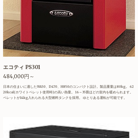
エコティ PS301
484,000円～
日本の住まいに適したW450、D470、H850のコンパクト設計。製品重量は80kg。 62
20kcal(ホワイトペレット使用時)の高い熱量。 16～35畳ほどの室内を暖められます。
ペレットが14kg入れられる大型燃料タンクを採用。 ゆとりある運転が可能です。