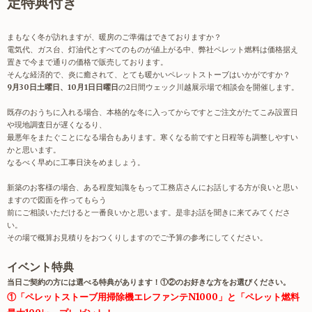
定特典付き
まもなく冬が訪れますが、暖房のご準備はできておりますか？
電気代、ガス台、灯油代とすべてのものが値上がる中、弊社ペレット燃料は価格据え
置きで今まで通りの価格で販売しております。
そんな経済的で、炎に癒されて、とても暖かいペレットストーブはいかがですか？
9月30日土曜日、10月1日日曜日
の2日間ウェック川越展示場で相談会を開催します。
既存のおうちに入れる場合、本格的な冬に入ってからですとご注文がたてこみ設置日
や現地調査日が遅くなるり、
最悪年をまたぐことになる場合もあります。寒くなる前ですと日程等も調整しやすい
かと思います。
なるべく早めに工事日決をめましょう。
新築のお客様の場合、ある程度知識をもって工務店さんにお話しする方が良いと思い
ますので図面を作ってもらう
前にご相談いただけると一番良いかと思います。是非お話を聞きに来てみてくださ
い。
その場で概算お見積りをおつくりしますのでご予算の参考にしてください。
イベント特典
当日ご契約の方には選べる特典があります！①②のお好きな方をお選びください。
①「ペレットストーブ用掃除機エレファンテN1000」と「ペレット燃料