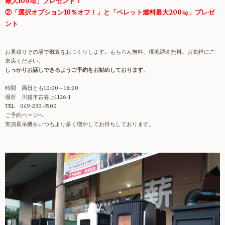
最大100㎏」プレゼント！
②「選択オプション10％オフ！」と「ペレット燃料最大200㎏」プレゼ
ント
お見積りその場で概算をおつくりします。もちろん無料。現地調査無料。お気軽にご
来店ください。
しっかりお話しできるようご予約をお勧めしております。
時間 両日とも10:00～18:00
場所 川越市古谷上1126‐1
TEL 049-230-3500
ご予約ページへ
実演展示機をいつもより多く増やしてお待ちしております。