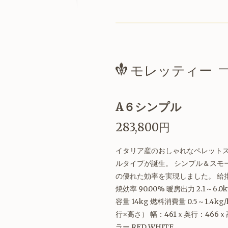
モレッティー
A６シンプル
283,800円
イタリア産のおしゃれなペレット
ルタイプが誕生。 シンプル＆スモ
の優れた効率を実現しました。 給排
焼効率 90.00% 暖房出力 2.1～6.0k
容量 14kg 燃料消費量 0.5～1.4
行×高さ） 幅：461ｘ奥行：466ｘ高
ラー RED WHITE