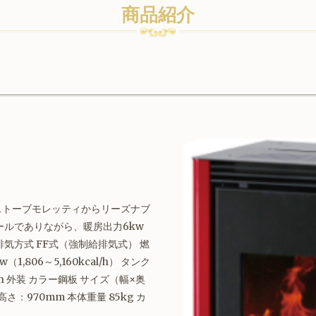
商品紹介
ストーブモレッティからリーズナブ
ールでありながら、暖房出力6kw
気方式 FF式（強制給排気式） 燃
w（1,806～5,160kcal/h） タンク
kg/h 外装 カラー鋼板 サイズ（幅×奥
さ：970mm 本体重量 85kg カ