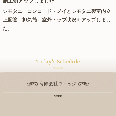
施工例アップしました。
シモタニ コンコード・メイ
と
シモタニ製室内立
上配管 排気筒 室外トップ状況
をアップしまし
た。
Today's Schedule
有限会社ウェック
MENU